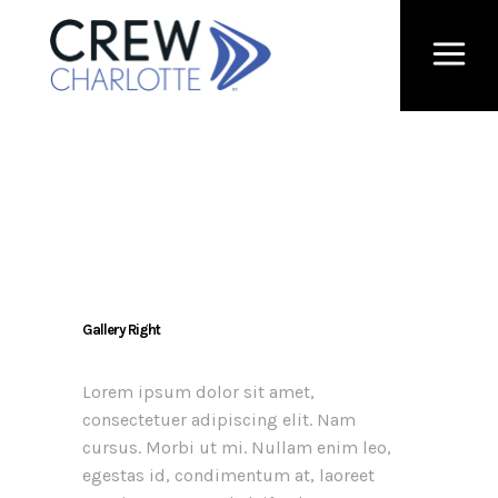
Gallery Right
Lorem ipsum dolor sit amet,
consectetuer adipiscing elit. Nam
cursus. Morbi ut mi. Nullam enim leo,
egestas id, condimentum at, laoreet